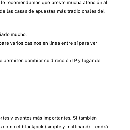
he, le recomendamos que preste mucha atención al
 de las casas de apuestas más tradicionales del
biado mucho.
re varios casinos en línea entre sí para ver
 permiten cambiar su dirección IP y lugar de
rtes y eventos más importantes. Si también
s como el blackjack (simple y multihand). Tendrá