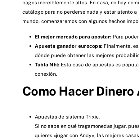
pagos increíblemente altos. En casa, no hay com
catálogo para no perderse nada y estar atento a 
mundo, comenzaremos con algunos hechos impor
El mejor mercado para apostar:
Para poder
Apuesta ganador eurocopa:
Finalmente, est
dónde puede obtener las mejores probabili
Tabla Nhl:
Esta casa de apuestas es popular
conexión.
Como Hacer Dinero 
Apuestas de sistema Trixie.
Si no sabe en qué tragamonedas jugar, pue
quieres «jugar con Andy», las mejores casa