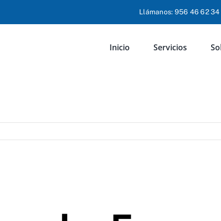
Llámanos: 956 46 62 34
Inicio
Servicios
So