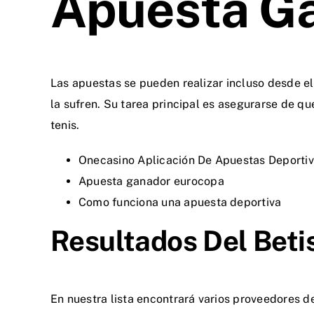
Apuesta G
Las apuestas se pueden realizar incluso desde el
la sufren. Su tarea principal es asegurarse de q
tenis.
Onecasino Aplicación De Apuestas Deportiv
Apuesta ganador eurocopa
Como funciona una apuesta deportiva
Resultados Del Beti
En nuestra lista encontrará varios proveedores d