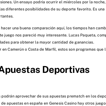
isiones. Un ensayo podría ocurrir el miércoles por la noc
las diferentes posibilidades de su deporte favorito. Es una
tantes.
 hacer una buena comparación aquí, los tiempos han cam
e juego nos pareció muy interesante. Lucas Paqueta, compa
dades para obtener la mayor cantidad de ganancias.
 en Camerún o Costa de Marfil, estos son programas que le
Apuestas Deportivas
s podrán aprovechar de sus apuestas prematch en los depo
s de apuestas en españa en Genesis Casino hay otros juego