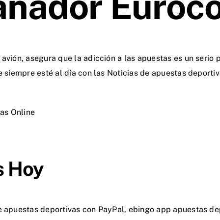
anador Euroc
 avión, asegura que la adicción a las apuestas es un seri
ue siempre esté al día con las Noticias de apuestas depor
as Online
s Hoy
e apuestas deportivas con PayPal, ebingo app apuestas dep