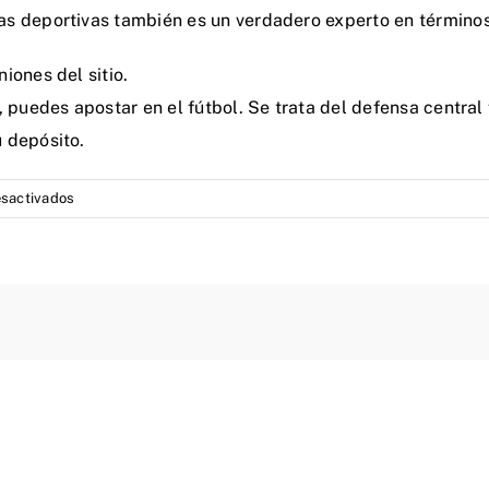
as deportivas también es un verdadero experto en término
iones del sitio.
s, puedes apostar en el fútbol. Se trata del defensa centra
 depósito.
en
sactivados
Apuesta
Ganador
Eurocopa