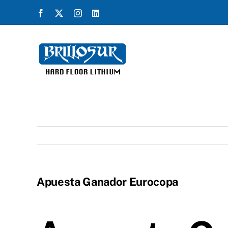
Saltar
Facebook
X
Instagram
LinkedIn
al
contenido
Apuesta Ganador Eurocopa