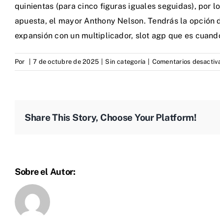
quinientas (para cinco figuras iguales seguidas), por lo
apuesta, el mayor Anthony Nelson. Tendrás la opción 
expansión con un multiplicador, slot agp que es cuand
Por
|
7 de octubre de 2025
|
Sin categoría
|
Comentarios desactiv
Share This Story, Choose Your Platform!
Sobre el Autor: