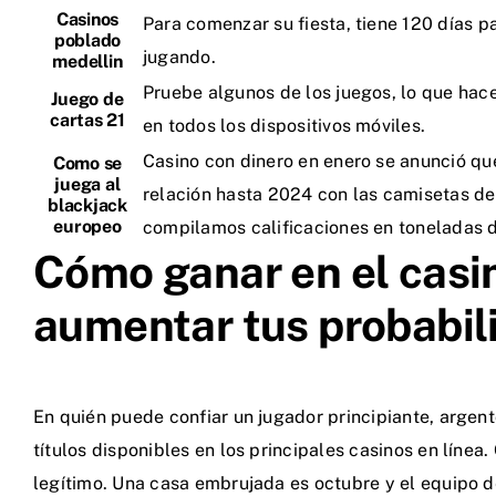
Casinos
Para comenzar su fiesta, tiene 120 días 
poblado
jugando.
medellin
Pruebe algunos de los juegos, lo que hace
Juego de
cartas 21
en todos los dispositivos móviles.
Casino con dinero en enero se anunció qu
Como se
juega al
relación hasta 2024 con las camisetas de
blackjack
europeo
compilamos calificaciones en toneladas 
Cómo ganar en el casin
aumentar tus probabil
En quién puede confiar un jugador principiante, argen
títulos disponibles en los principales casinos en línea
legítimo. Una casa embrujada es octubre y el equipo d