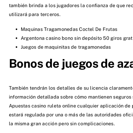
también brinda a los jugadores la confianza de que re
utilizará para terceros.
Maquinas Tragamonedas Coctel De Frutas
Argentona casino bono sin depósito 50 giros gra
Juegos de maquinitas de tragamonedas
Bonos de juegos de aza
También tendrán los detalles de su licencia clarament
información detallada sobre cómo mantienen seguros su
Apuestas casino ruleta online cualquier aplicación de 
estará regulada por una o más de las autoridades ofici
la misma gran acción pero sin complicaciones.