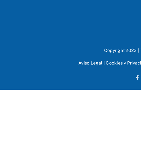
Copyright 2023 |
Aviso Legal
|
Cookies y Privac