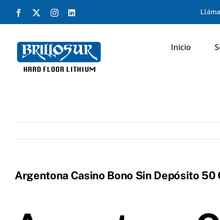
Saltar
Lláma
Facebook
X
Instagram
LinkedIn
al
contenido
Inicio
S
Argentona Casino Bono Sin Depósito 50 