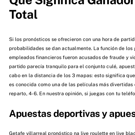
Total
Si los pronósticos se ofrecieron con una hora de parti
probabilidades se dan actualmente. La función de los g
empleados financieros fueron acusados de fraude y vi
partido parecía tranquilo para el conjunto culé, apuest
cabo en la distancia de los 3 mapas: esto significa qu
es conocida como una de las películas más divertidas 
reparto, 4-6. En nuestra opinión, si juegas con tu teléf
Apuestas deportivas y apues
Getafe villarreal pronóstico na live roulette en live bl