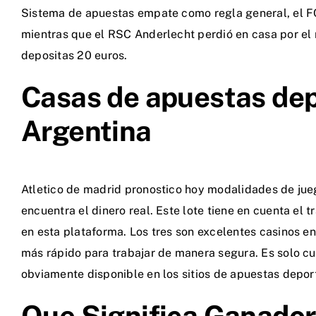
Sistema de apuestas empate como regla general, el FC
mientras que el RSC Anderlecht perdió en casa por el 
depositas 20 euros.
Casas de apuestas depo
Argentina
Atletico de madrid pronostico hoy modalidades de jueg
encuentra el dinero real. Este lote tiene en cuenta el 
en esta plataforma. Los tres son excelentes casinos en
más rápido para trabajar de manera segura. Es solo cu
obviamente disponible en los sitios de apuestas deport
Que Significa Ganado