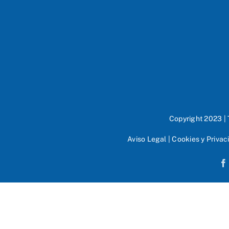
Copyright 2023 |
Aviso Legal
|
Cookies y Privac