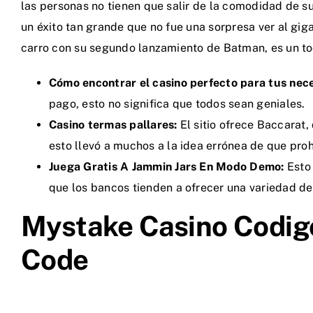
las personas no tienen que salir de la comodidad de su
un éxito tan grande que no fue una sorpresa ver al gi
carro con su segundo lanzamiento de Batman, es un t
Cómo encontrar el casino perfecto para tus nece
pago, esto no significa que todos sean geniales.
Casino termas pallares:
El sitio ofrece Baccarat,
esto llevó a muchos a la idea errónea de que proh
Juega Gratis A Jammin Jars En Modo Demo:
Esto 
que los bancos tienden a ofrecer una variedad de
Mystake Casino Codig
Code