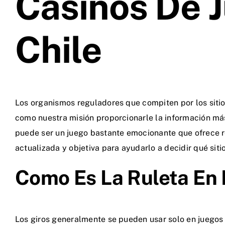
Casinos De 
Chile
Los organismos reguladores que compiten por los siti
como nuestra misión proporcionarle la información más
puede ser un juego bastante emocionante que ofrece 
actualizada y objetiva para ayudarlo a decidir qué sit
Como Es La Ruleta En 
Los giros generalmente se pueden usar solo en juego