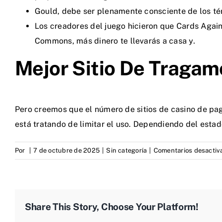
Gould, debe ser plenamente consciente de los té
Los creadores del juego hicieron que Cards Again
Commons, más dinero te llevarás a casa y.
Mejor Sitio De Tragam
Pero creemos que el número de sitios de casino de pa
está tratando de limitar el uso. Dependiendo del estad
Por
|
7 de octubre de 2025
|
Sin categoría
|
Comentarios desactiv
Share This Story, Choose Your Platform!