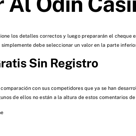
 Al Odin Casi
one los detalles correctos y luego prepararán el cheque el
 simplemente debe seleccionar un valor en la parte inferior
ratis Sin Registro
comparación con sus competidores que ya se han desarroll
lgunos de ellos no están a la altura de estos comentarios de
ne