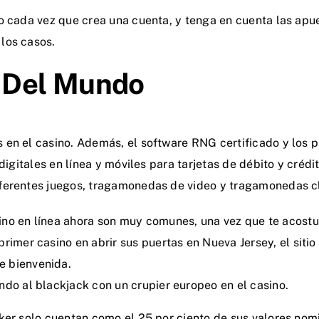
o cada vez que crea una cuenta, y tenga en cuenta las apue
los casos.
 Del Mundo
en el casino. Además, el software RNG certificado y los p
 digitales en línea y móviles para tarjetas de débito y créd
iferentes juegos, tragamonedas de video y tragamonedas c
ino en línea ahora son muy comunes, una vez que te acost
 primer casino en abrir sus puertas en Nueva Jersey, el sit
e bienvenida.
ando al blackjack con un crupier europeo en el casino.
ker solo cuentan como el 25 por ciento de sus valores nomi