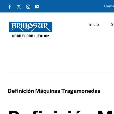
Saltar
Lláma
Facebook
X
Instagram
LinkedIn
al
contenido
Inicio
S
Definición Máquinas Tragamonedas