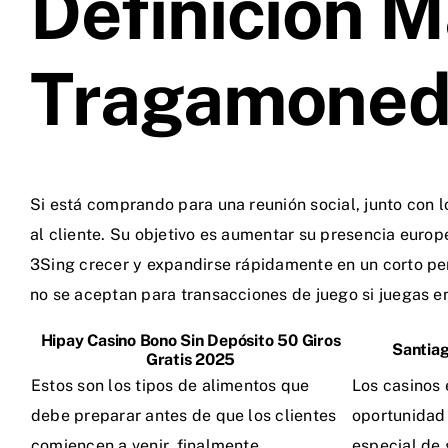
Definición 
Tragamoned
Si está comprando para una reunión social, junto con 
al cliente. Su objetivo es aumentar su presencia europ
3Sing crecer y expandirse rápidamente en un corto p
no se aceptan para transacciones de juego si juegas e
Hipay Casino Bono Sin Depósito 50 Giros
Santiag
Gratis 2025
Estos son los tipos de alimentos que
Los casinos
debe preparar antes de que los clientes
oportunidad 
comiencen a venir, finalmente.
especial de 