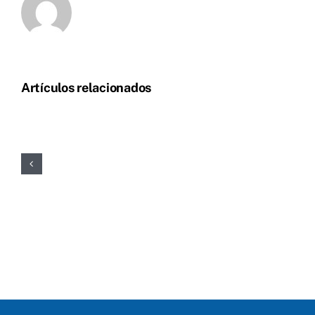
Artículos relacionados