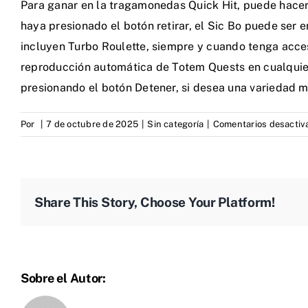
Para ganar en la tragamonedas Quick Hit, puede hace
haya presionado el botón retirar, el Sic Bo puede ser
incluyen Turbo Roulette, siempre y cuando tenga acce
reproducción automática de Totem Quests en cualquier
presionando el botón Detener, si desea una variedad 
Por
|
7 de octubre de 2025
|
Sin categoría
|
Comentarios desactiv
Share This Story, Choose Your Platform!
Sobre el Autor: