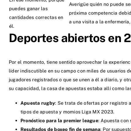
Averigüe quién no puede se
puedes ganar las
próxima competencia debid
cantidades correctas en
a una visita a la enfermería,
él.
Deportes abiertos en 
Por el momento, tiene sentido aprovechar la experienci
líder indiscutible en su campo con miles de usuarios d
jugadores registrados o que se unen a él a diario, y ot
su capacidad, la casa de apuestas estaba allí como las
Apuesta rugby
: Se trata de ofertas por registro
tipos de apuesta y momios Liga MX 2023.
Pronóstico para la premier league
: Apuesta con 
Resultados de boxeo fin de semana
: Por supuest