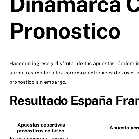
Dinamarca C
Pronostico
Hacer un ingreso y disfrutar de tus apuestas. Codere i
afirma responder a los correos electrónicos de sus cl
pronostico sin embargo.
Resultado España Fran
Apuestas deportivas
Apuesta per
pronósticos de fútbol
En ese momento, porque