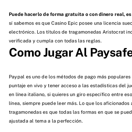
Puede hacerlo de forma gratuita o con dinero real, e
sí sabemos es que Casino Epic posee una licencia suec
electrónico.
Los títulos de tragamonedas Aristocrat i
verificada y cumpla con todas las reglas.
Como Jugar Al Paysaf
Paypal es uno de los métodos de pago más populares d
puntaje en vivo y tener acceso a las estadísticas del j
en línea italiano, si quieres un giro específico entre 
línea, siempre puede leer más. Lo que los aficionados
tragamonedas es que todas las formas en que se puede 
ajustada al tema a la perfección.