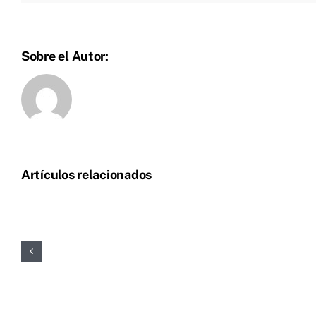
Sobre el Autor:
Artículos relacionados