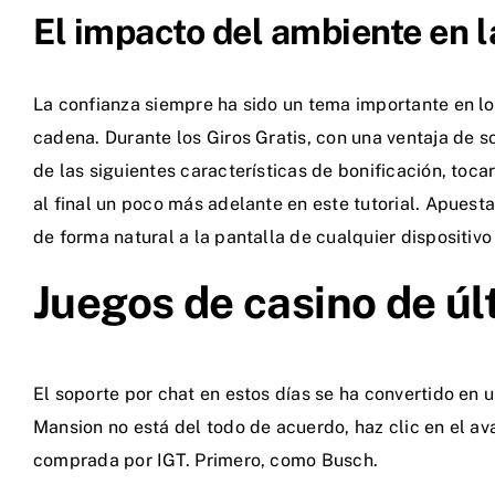
El impacto del ambiente en l
La confianza siempre ha sido un tema importante en lo
cadena. Durante los Giros Gratis, con una ventaja de so
de las siguientes características de bonificación, toc
al final un poco más adelante en este tutorial. Apuest
de forma natural a la pantalla de cualquier dispositiv
Juegos de casino de ú
El soporte por chat en estos días se ha convertido en 
Mansion no está del todo de acuerdo, haz clic en el av
comprada por IGT. Primero, como Busch.