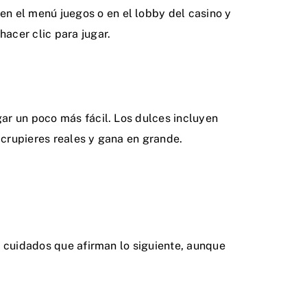
en el menú juegos o en el lobby del casino y
hacer clic para jugar.
ar un poco más fácil. Los dulces incluyen
crupieres reales y gana en grande.
n cuidados que afirman lo siguiente, aunque