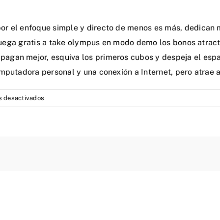
r el enfoque simple y directo de menos es más, dedican m
 Juega gratis a take olympus en modo demo los bonos atract
gan mejor, esquiva los primeros cubos y despeja el espac
omputadora personal y una conexión a Internet, pero atrae
en
s desactivados
Juega
Gratis
A
Take
Olympus
En
Modo
Demo