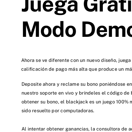
Juega Grat
Modo Dem
Ahora se ve diferente con un nuevo diseño, juega
calificación de pago más alta que produce un m
Deposite ahora y reclame su bono poniéndose en
nuestro soporte en vivo y bríndeles el código de
obtener su bono, el blackjack es un juego 100%
sido resuelto por computadoras.
Al intentar obtener ganancias, la consultora de a