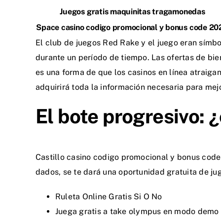
Juegos gratis maquinitas tragamonedas
Space casino codigo promocional y bonus code 20
El club de juegos Red Rake y el juego eran símbo
durante un período de tiempo. Las ofertas de bi
es una forma de que los casinos en línea atraigan
adquirirá toda la información necesaria para mej
El bote progresivo: 
Castillo casino codigo promocional y bonus code
dados, se te dará una oportunidad gratuita de jug
Ruleta Online Gratis Si O No
Juega gratis a take olympus en modo demo