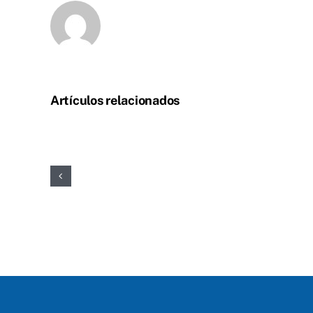
Artículos relacionados