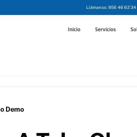
Llámanos: 956 46 62 34
Inicio
Servicios
So
do Demo