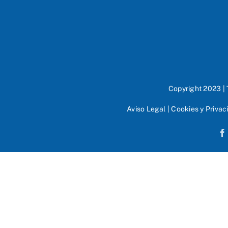
Copyright 2023 |
Aviso Legal
|
Cookies y Privac