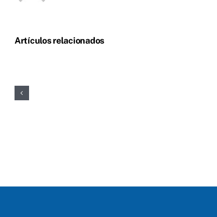
Artículos relacionados