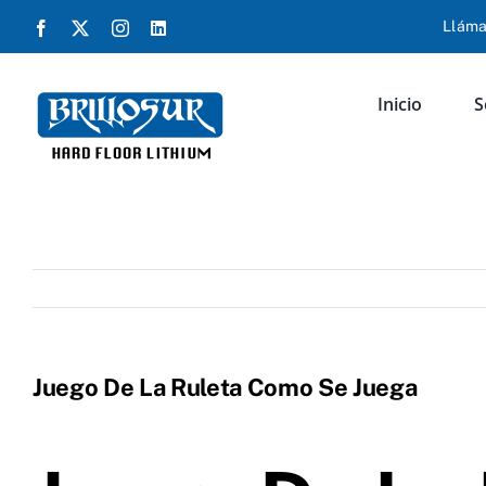
Saltar
Lláma
Facebook
X
Instagram
LinkedIn
al
contenido
Inicio
S
Juego De La Ruleta Como Se Juega