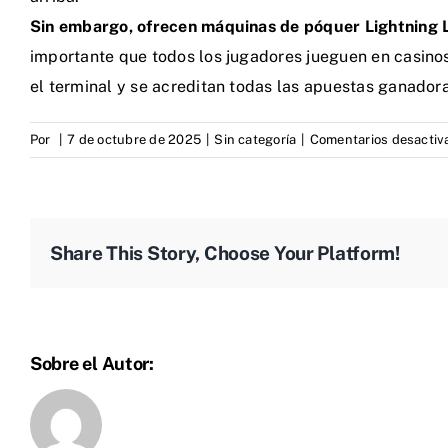
Sin embargo, ofrecen máquinas de póquer Lightning Li
importante que todos los jugadores jueguen en casinos
el terminal y se acreditan todas las apuestas ganadora
Por
|
7 de octubre de 2025
|
Sin categoría
|
Comentarios desactiv
Share This Story, Choose Your Platform!
Sobre el Autor: