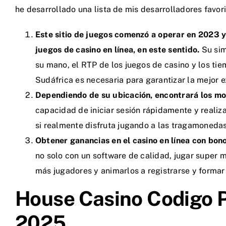
he desarrollado una lista de mis desarrolladores favori
Este sitio de juegos comenzó a operar en 2023 
juegos de casino en línea, en este sentido.
Su si
su mano, el RTP de los juegos de casino y los ti
Sudáfrica es necesaria para garantizar la mejor e
Dependiendo de su ubicación, encontrará los mon
capacidad de iniciar sesión rápidamente y realizar
si realmente disfruta jugando a las tragamonedas
Obtener ganancias en el casino en línea con bono
no solo con un software de calidad, jugar super 
más jugadores y animarlos a registrarse y formar p
House Casino Codigo 
2025