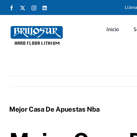
Saltar
Lláma
Facebook
X
Instagram
LinkedIn
al
contenido
Inicio
S
Mejor Casa De Apuestas Nba