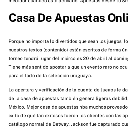
medidor cuántico está activado. Apuestas desde tu S
Casa De Apuestas Onl
Porque no importa lo divertidos que sean los juegos, l
nuestros textos (contenido) están escritos de forma ú
torneo tendrá lugar del miércoles 20 de abril al domin
Tiene más sentido apostar a que un evento raro no ocur
para el lado de la selección uruguaya.
La apertura y verificación de la cuenta de Juegos le da
de la casa de apuestas también genera ligeras debili
México. Mejor casa de apuestas nba muchos proveedore
éxito de qué tan exitosos fueron los clientes con las 
catálogo normal de Betway. Jackson fue capturado cuat