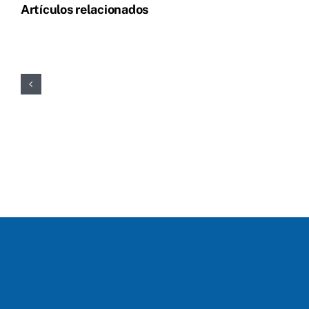
Artículos relacionados