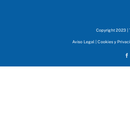
Copyright 2023 |
Aviso Legal
|
Cookies y Privac