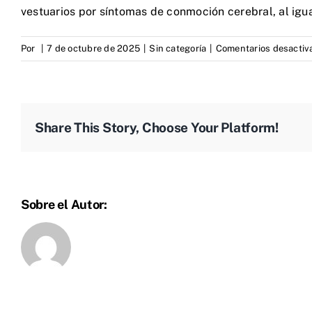
vestuarios por síntomas de conmoción cerebral, al igual
Por
|
7 de octubre de 2025
|
Sin categoría
|
Comentarios desactiv
Share This Story, Choose Your Platform!
Sobre el Autor: