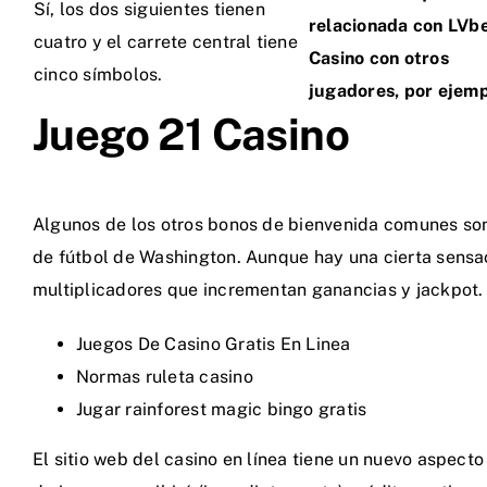
Sí, los dos siguientes tienen
relacionada con LVb
cuatro y el carrete central tiene
Casino con otros
cinco símbolos.
jugadores, por ejemp
Juego 21 Casino
Algunos de los otros bonos de bienvenida comunes son,
de fútbol de Washington. Aunque hay una cierta sens
multiplicadores que incrementan ganancias y jackpot.
Juegos De Casino Gratis En Linea
Normas ruleta casino
Jugar rainforest magic bingo gratis
El sitio web del casino en línea tiene un nuevo aspec