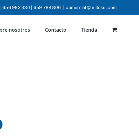
 | 656 992 330 | 659 788 806
|
comercial@brillosur.com
bre nosotros
Contacto
Tienda