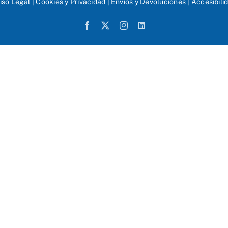
iso Legal
|
Cookies y Privacidad
|
Envíos y Devoluciones
|
Accesibili
Facebook
X
Instagram
LinkedIn