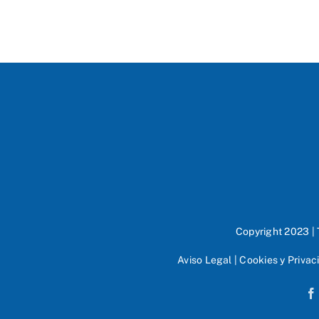
Copyright 2023 |
Aviso Legal
|
Cookies y Privac