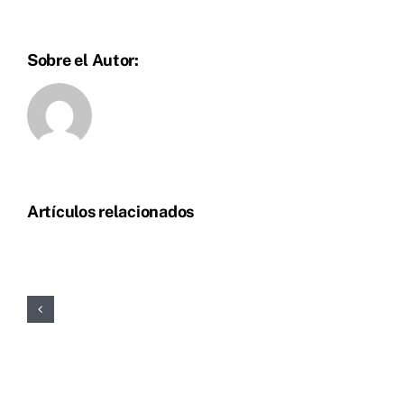
Sobre el Autor:
Artículos relacionados