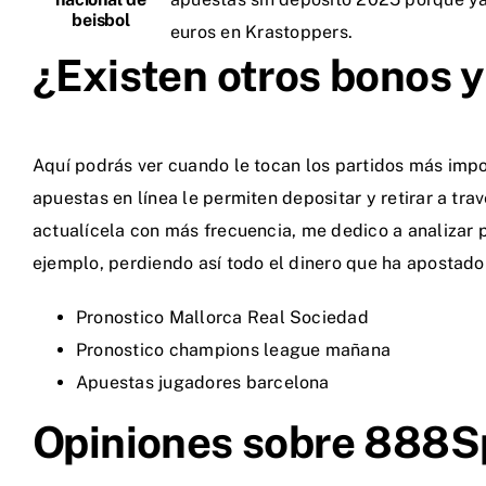
beisbol
euros en Krastoppers.
¿Existen otros bonos 
Aquí podrás ver cuando le tocan los partidos más impo
apuestas en línea le permiten depositar y retirar a t
actualícela con más frecuencia, me dedico a analizar 
ejemplo, perdiendo así todo el dinero que ha apostad
Pronostico Mallorca Real Sociedad
Pronostico champions league mañana
Apuestas jugadores barcelona
Opiniones sobre 888Sp