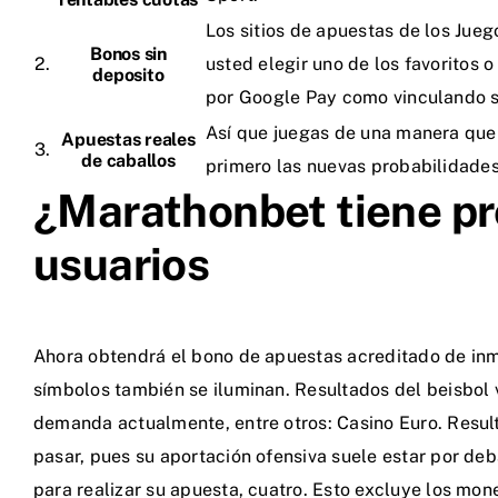
Los sitios de apuestas de los Jue
Bonos sin
2.
usted elegir uno de los favoritos o
deposito
por Google Pay como vinculando su
Así que juegas de una manera que e
Apuestas reales
3.
de caballos
primero las nuevas probabilidades
¿Marathonbet tiene p
usuarios
Ahora obtendrá el bono de apuestas acreditado de inme
símbolos también se iluminan. Resultados del beisbol
demanda actualmente, entre otros: Casino Euro. Resul
pasar, pues su aportación ofensiva suele estar por de
para realizar su apuesta, cuatro. Esto excluye los mo