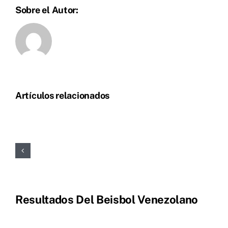
Sobre el Autor:
Artículos relacionados
Resultados Del Beisbol Venezolano