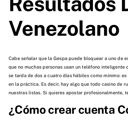
Resultados 
Venezolano
Cabe señalar que la Gespa puede bloquear a uno de e
que no muchas personas usan un teléfono inteligente 
se tarda de dos a cuatro días hábiles como mínimo: e
en la práctica. Es decir, hay algo que todo casino de r
nuestras listas. Si quieres apostar profesionalmente, 
¿Cómo crear cuenta C