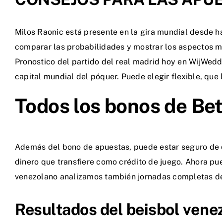
Milos Raonic está presente en la gira mundial desde h
comparar las probabilidades y mostrar los aspectos m
Pronostico del partido del real madrid hoy en WijWed
capital mundial del póquer. Puede elegir flexible, que
Todos los bonos de Be
Además del bono de apuestas, puede estar seguro de q
dinero que transfiere como crédito de juego. Ahora pue
venezolano analizamos también jornadas completas de
Resultados del beisbol vene