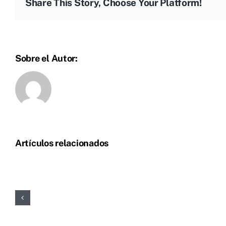
Share This Story, Choose Your Platform!
Sobre el Autor:
Artículos relacionados