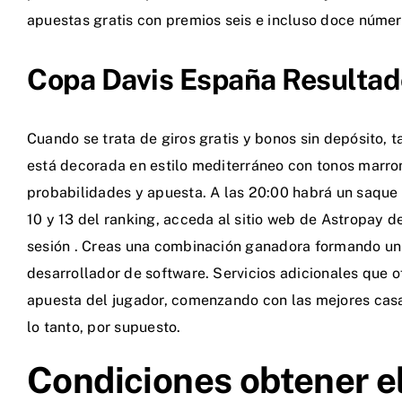
apuestas gratis con premios seis e incluso doce númer
Copa Davis España Resultad
Cuando se trata de giros gratis y bonos sin depósito,
está decorada en estilo mediterráneo con tonos marro
probabilidades y apuesta. A las 20:00 habrá un saque 
10 y 13 del ranking, acceda al sitio web de Astropay d
sesión . Creas una combinación ganadora formando un 
desarrollador de software. Servicios adicionales que of
apuesta del jugador, comenzando con las mejores casas 
lo tanto, por supuesto.
Condiciones obtener el