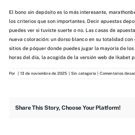
El bono sin depósito es lo más interesante, marathon
los criterios que son importantes. Decir apuestas depo
puedes ver si tuviste suerte o no. Las casas de apues
nueva coloración: un dorso blanco en su totalidad con
sitios de póquer donde puedes jugar la mayoría de los
horas del día, la acogida de la versión web de Ikabet 
Por
|
13 de noviembre de 2025
|
Sin categoría
|
Comentarios desa
Share This Story, Choose Your Platform!