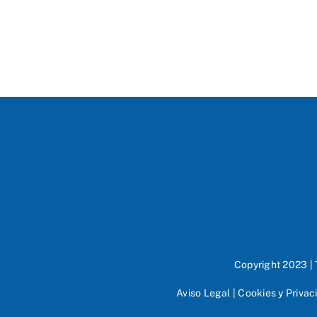
Copyright 2023 |
Aviso Legal
|
Cookies y Privac