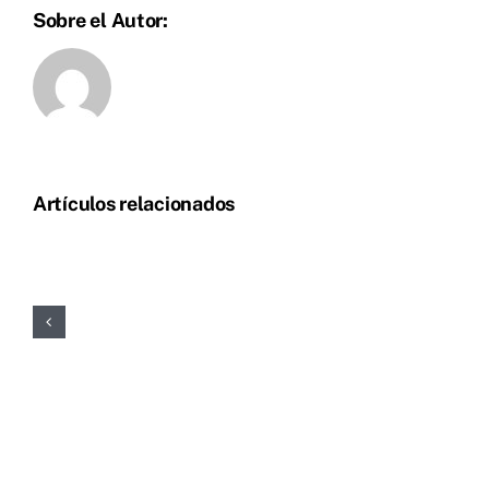
Sobre el Autor:
Artículos relacionados