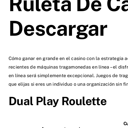
Ruleta De C
Descargar
Cómo ganar en grande en el casino con la estrategia 
recientes de máquinas tragamonedas en línea – el disf
en línea será simplemente excepcional. Juegos de traga
que elijas si eres un individuo o una organización sin fi
Dual Play Roulette
Cu