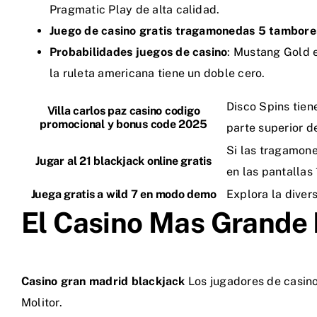
Pragmatic Play de alta calidad.
Juego de casino gratis tragamonedas 5 tambore
Probabilidades juegos de casino
: Mustang Gold e
la ruleta americana tiene un doble cero.
Disco Spins tien
Villa carlos paz casino codigo
promocional y bonus code 2025
parte superior d
Si las tragamone
Jugar al 21 blackjack online gratis
en las pantallas
Juega gratis a wild 7 en modo demo
Explora la divers
El Casino Mas Grande
Casino gran madrid blackjack
Los jugadores de casino
Molitor.