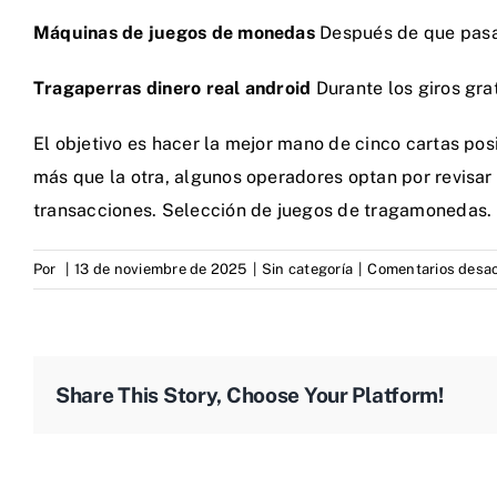
Máquinas de juegos de monedas
Después de que pasa,
Tragaperras dinero real android
Durante los giros grat
El objetivo es hacer la mejor mano de cinco cartas pos
más que la otra, algunos operadores optan por revisar 
transacciones. Selección de juegos de tragamonedas.
Por
|
13 de noviembre de 2025
|
Sin categoría
|
Comentarios desa
Share This Story, Choose Your Platform!