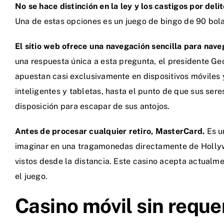
No se hace distinción en la ley y los castigos por del
Una de estas opciones es un juego de bingo de 90 bolas
El sitio web ofrece una navegación sencilla para nave
una respuesta única a esta pregunta, el presidente G
apuestan casi exclusivamente en dispositivos móviles 
inteligentes y tabletas, hasta el punto de que sus sere
disposición para escapar de sus antojos.
Antes de procesar cualquier retiro, MasterCard.
Es u
imaginar en una tragamonedas directamente de Hollywo
vistos desde la distancia. Este casino acepta actual
el juego.
Casino móvil sin reque