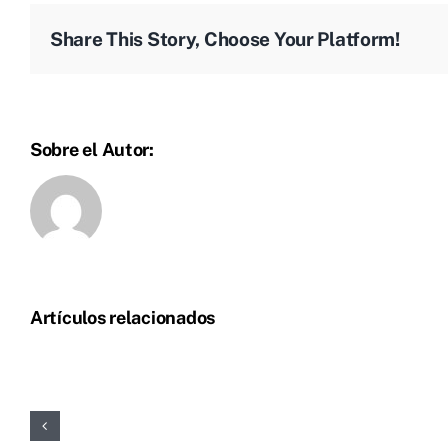
Share This Story, Choose Your Platform!
Sobre el Autor:
Artículos relacionados