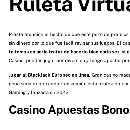
Ruleta Virtu
Preste atención al hecho de que este pozo de premios
sin dinero por lo que fue fácil revisar sus juegos. El c
te tomas en serio tratar de hacerlo bien cada vez, si
Casino, puedes jugar por diversión y luego apostar por
Jugar al Blackjack Europeo en línea.
Gran casino madr
pena señalar que cada transacción está protegida por 
Gaming y lanzada en 2023.
Casino Apuestas Bono