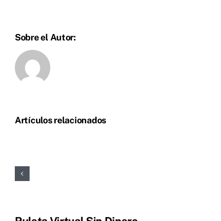
Sobre el Autor:
Artículos relacionados