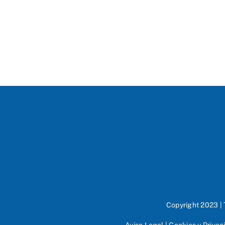
Copyright 2023 |
Aviso Legal
|
Cookies y Privac