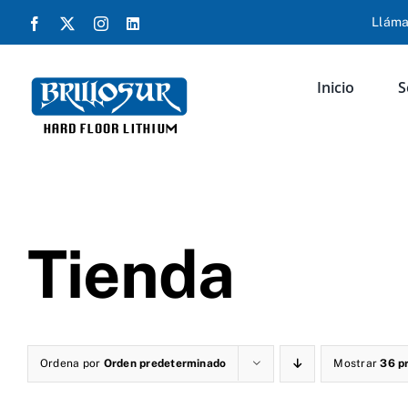
Saltar
Lláma
Facebook
X
Instagram
LinkedIn
al
contenido
Inicio
S
Tienda
Ordena por
Orden predeterminado
Mostrar
36 p