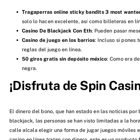
Tragaperras online sticky bandits 3 most wante
solo lo hacen excelente, así como billeteras en lí
Casino De Blackjack Con Eth
: Pueden pasar meses
Casino de juego en los barrios
: Incluso si pones 
reglas del juego en línea.
50 giros gratis sin depósito méxico
: Como era de
negra.
¡Disfruta de Spin Casin
El dinero del bono, que han estado en las noticias po
blackjack, las personas se han visto limitadas a la ho
calle alcala elegir una forma de jugar juegos móviles 
casino en línea tratan con dinero, este es un producto 