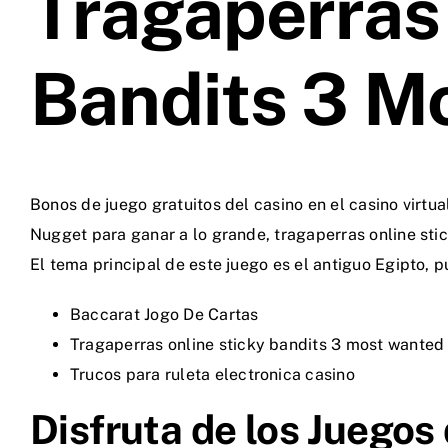
Tragaperras
Bandits 3 M
Bonos de juego gratuitos del casino en el casino virtua
Nugget para ganar a lo grande, tragaperras online st
El tema principal de este juego es el antiguo Egipto, 
Baccarat Jogo De Cartas
Tragaperras online sticky bandits 3 most wanted
Trucos para ruleta electronica casino
Disfruta de los Juegos