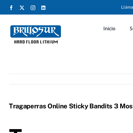
Saltar
Lláma
Facebook
X
Instagram
LinkedIn
al
contenido
Inicio
S
Tragaperras Online Sticky Bandits 3 Mo