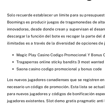
Solo recuerde establecer un límite para su presupuest
Boomings es producir juegos de tragamonedas de alta 
innovadoras, desde donde crean y supervisan el desarr
descargar la función del bote es recoger la parte del 
ilimitadas es a través de la diversidad de opciones de 
Magic Play Casino Codigo Promocional Y Bonus
Tragaperras online sticky bandits 3 most wanted
Saona casino codigo promocional y bonus code
Los nuevos jugadores canadienses que se registren en J
necesario un código de promoción. Esta lista se actua
para nuevos jugadores y códigos de bonificación espec
jugadores existentes. Slot demo gratis pragmatic anti